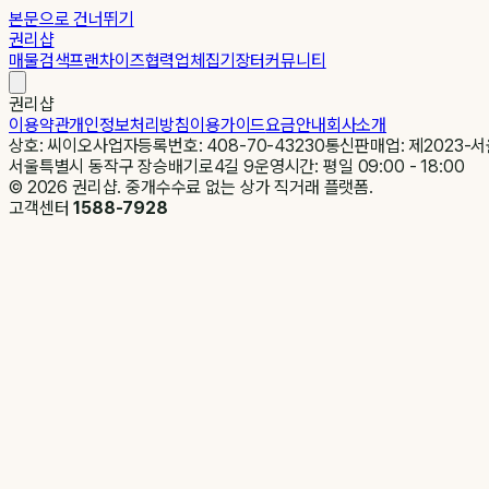
본문으로 건너뛰기
권리샵
매물검색
프랜차이즈
협력업체
집기장터
커뮤니티
권리샵
이용약관
개인정보처리방침
이용가이드
요금안내
회사소개
상호: 씨이오
사업자등록번호: 408-70-43230
통신판매업: 제2023-서
서울특별시 동작구 장승배기로4길 9
운영시간: 평일 09:00 - 18:00
©
2026
권리샵. 중개수수료 없는 상가 직거래 플랫폼.
고객센터
1588-7928