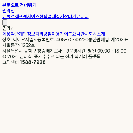
본문으로 건너뛰기
권리샵
매물검색
프랜차이즈
협력업체
집기장터
커뮤니티
권리샵
이용약관
개인정보처리방침
이용가이드
요금안내
회사소개
상호: 씨이오
사업자등록번호: 408-70-43230
통신판매업: 제2023-
서울동작-1252호
서울특별시 동작구 장승배기로4길 9
운영시간: 평일 09:00 - 18:00
©
2026
권리샵. 중개수수료 없는 상가 직거래 플랫폼.
고객센터
1588-7928