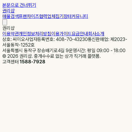
본문으로 건너뛰기
권리샵
매물검색
프랜차이즈
협력업체
집기장터
커뮤니티
권리샵
이용약관
개인정보처리방침
이용가이드
요금안내
회사소개
상호: 씨이오
사업자등록번호: 408-70-43230
통신판매업: 제2023-
서울동작-1252호
서울특별시 동작구 장승배기로4길 9
운영시간: 평일 09:00 - 18:00
©
2026
권리샵. 중개수수료 없는 상가 직거래 플랫폼.
고객센터
1588-7928