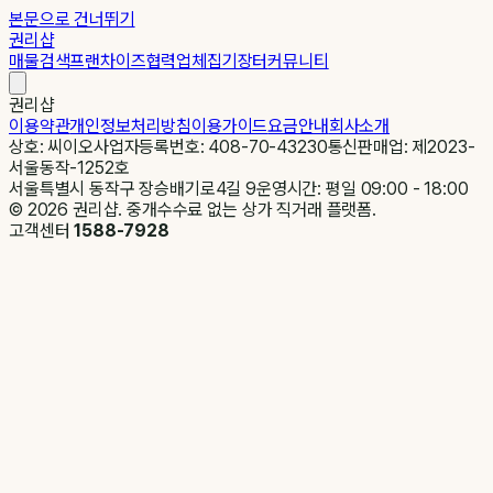
본문으로 건너뛰기
권리샵
매물검색
프랜차이즈
협력업체
집기장터
커뮤니티
권리샵
이용약관
개인정보처리방침
이용가이드
요금안내
회사소개
상호: 씨이오
사업자등록번호: 408-70-43230
통신판매업: 제2023-
서울동작-1252호
서울특별시 동작구 장승배기로4길 9
운영시간: 평일 09:00 - 18:00
©
2026
권리샵. 중개수수료 없는 상가 직거래 플랫폼.
고객센터
1588-7928