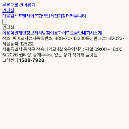
본문으로 건너뛰기
권리샵
매물검색
프랜차이즈
협력업체
집기장터
커뮤니티
권리샵
이용약관
개인정보처리방침
이용가이드
요금안내
회사소개
상호: 씨이오
사업자등록번호: 408-70-43230
통신판매업: 제2023-
서울동작-1252호
서울특별시 동작구 장승배기로4길 9
운영시간: 평일 09:00 - 18:00
©
2026
권리샵. 중개수수료 없는 상가 직거래 플랫폼.
고객센터
1588-7928