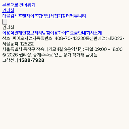
본문으로 건너뛰기
권리샵
매물검색
프랜차이즈
협력업체
집기장터
커뮤니티
권리샵
이용약관
개인정보처리방침
이용가이드
요금안내
회사소개
상호: 씨이오
사업자등록번호: 408-70-43230
통신판매업: 제2023-
서울동작-1252호
서울특별시 동작구 장승배기로4길 9
운영시간: 평일 09:00 - 18:00
©
2026
권리샵. 중개수수료 없는 상가 직거래 플랫폼.
고객센터
1588-7928