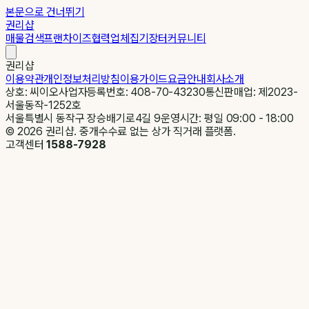
본문으로 건너뛰기
권리샵
매물검색
프랜차이즈
협력업체
집기장터
커뮤니티
권리샵
이용약관
개인정보처리방침
이용가이드
요금안내
회사소개
상호: 씨이오
사업자등록번호: 408-70-43230
통신판매업: 제2023-
서울동작-1252호
서울특별시 동작구 장승배기로4길 9
운영시간: 평일 09:00 - 18:00
©
2026
권리샵. 중개수수료 없는 상가 직거래 플랫폼.
고객센터
1588-7928