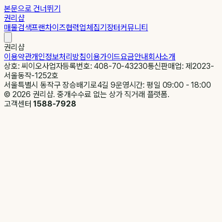
본문으로 건너뛰기
권리샵
매물검색
프랜차이즈
협력업체
집기장터
커뮤니티
권리샵
이용약관
개인정보처리방침
이용가이드
요금안내
회사소개
상호: 씨이오
사업자등록번호: 408-70-43230
통신판매업: 제2023-
서울동작-1252호
서울특별시 동작구 장승배기로4길 9
운영시간: 평일 09:00 - 18:00
©
2026
권리샵. 중개수수료 없는 상가 직거래 플랫폼.
고객센터
1588-7928