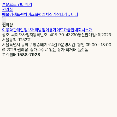
본문으로 건너뛰기
권리샵
매물검색
프랜차이즈
협력업체
집기장터
커뮤니티
권리샵
이용약관
개인정보처리방침
이용가이드
요금안내
회사소개
상호: 씨이오
사업자등록번호: 408-70-43230
통신판매업: 제2023-
서울동작-1252호
서울특별시 동작구 장승배기로4길 9
운영시간: 평일 09:00 - 18:00
©
2026
권리샵. 중개수수료 없는 상가 직거래 플랫폼.
고객센터
1588-7928