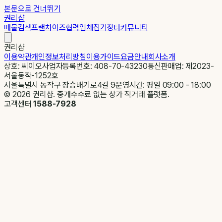
본문으로 건너뛰기
권리샵
매물검색
프랜차이즈
협력업체
집기장터
커뮤니티
권리샵
이용약관
개인정보처리방침
이용가이드
요금안내
회사소개
상호: 씨이오
사업자등록번호: 408-70-43230
통신판매업: 제2023-
서울동작-1252호
서울특별시 동작구 장승배기로4길 9
운영시간: 평일 09:00 - 18:00
©
2026
권리샵. 중개수수료 없는 상가 직거래 플랫폼.
고객센터
1588-7928