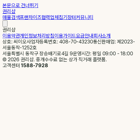
본문으로 건너뛰기
권리샵
매물검색
프랜차이즈
협력업체
집기장터
커뮤니티
권리샵
이용약관
개인정보처리방침
이용가이드
요금안내
회사소개
상호: 씨이오
사업자등록번호: 408-70-43230
통신판매업: 제2023-
서울동작-1252호
서울특별시 동작구 장승배기로4길 9
운영시간: 평일 09:00 - 18:00
©
2026
권리샵. 중개수수료 없는 상가 직거래 플랫폼.
고객센터
1588-7928