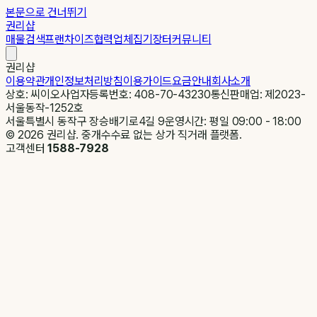
본문으로 건너뛰기
권리샵
매물검색
프랜차이즈
협력업체
집기장터
커뮤니티
권리샵
이용약관
개인정보처리방침
이용가이드
요금안내
회사소개
상호: 씨이오
사업자등록번호: 408-70-43230
통신판매업: 제2023-
서울동작-1252호
서울특별시 동작구 장승배기로4길 9
운영시간: 평일 09:00 - 18:00
©
2026
권리샵. 중개수수료 없는 상가 직거래 플랫폼.
고객센터
1588-7928