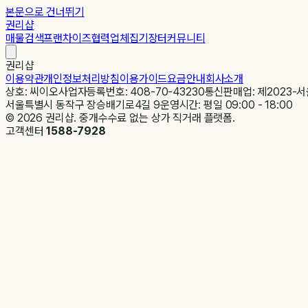
본문으로 건너뛰기
권리샵
매물검색
프랜차이즈
협력업체
집기장터
커뮤니티
권리샵
이용약관
개인정보처리방침
이용가이드
요금안내
회사소개
상호: 씨이오
사업자등록번호: 408-70-43230
통신판매업: 제2023-서
서울특별시 동작구 장승배기로4길 9
운영시간: 평일 09:00 - 18:00
©
2026
권리샵. 중개수수료 없는 상가 직거래 플랫폼.
고객센터
1588-7928