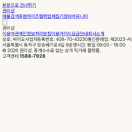
본문으로 건너뛰기
권리샵
매물검색
프랜차이즈
협력업체
집기장터
커뮤니티
권리샵
이용약관
개인정보처리방침
이용가이드
요금안내
회사소개
상호: 씨이오
사업자등록번호: 408-70-43230
통신판매업: 제2023-서
서울특별시 동작구 장승배기로4길 9
운영시간: 평일 09:00 - 18:00
©
2026
권리샵. 중개수수료 없는 상가 직거래 플랫폼.
고객센터
1588-7928