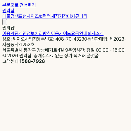
본문으로 건너뛰기
권리샵
매물검색
프랜차이즈
협력업체
집기장터
커뮤니티
권리샵
이용약관
개인정보처리방침
이용가이드
요금안내
회사소개
상호: 씨이오
사업자등록번호: 408-70-43230
통신판매업: 제2023-
서울동작-1252호
서울특별시 동작구 장승배기로4길 9
운영시간: 평일 09:00 - 18:00
©
2026
권리샵. 중개수수료 없는 상가 직거래 플랫폼.
고객센터
1588-7928