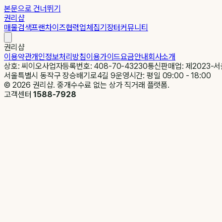
본문으로 건너뛰기
권리샵
매물검색
프랜차이즈
협력업체
집기장터
커뮤니티
권리샵
이용약관
개인정보처리방침
이용가이드
요금안내
회사소개
상호: 씨이오
사업자등록번호: 408-70-43230
통신판매업: 제2023-서
서울특별시 동작구 장승배기로4길 9
운영시간: 평일 09:00 - 18:00
©
2026
권리샵. 중개수수료 없는 상가 직거래 플랫폼.
고객센터
1588-7928