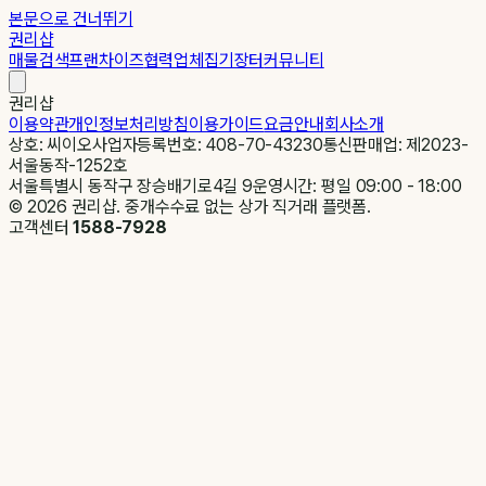
본문으로 건너뛰기
권리샵
매물검색
프랜차이즈
협력업체
집기장터
커뮤니티
권리샵
이용약관
개인정보처리방침
이용가이드
요금안내
회사소개
상호: 씨이오
사업자등록번호: 408-70-43230
통신판매업: 제2023-
서울동작-1252호
서울특별시 동작구 장승배기로4길 9
운영시간: 평일 09:00 - 18:00
©
2026
권리샵. 중개수수료 없는 상가 직거래 플랫폼.
고객센터
1588-7928