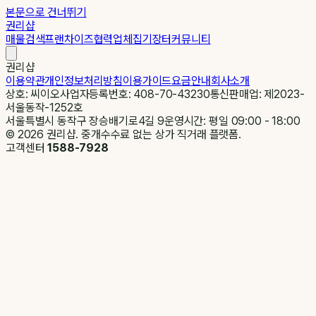
본문으로 건너뛰기
권리샵
매물검색
프랜차이즈
협력업체
집기장터
커뮤니티
권리샵
이용약관
개인정보처리방침
이용가이드
요금안내
회사소개
상호: 씨이오
사업자등록번호: 408-70-43230
통신판매업: 제2023-
서울동작-1252호
서울특별시 동작구 장승배기로4길 9
운영시간: 평일 09:00 - 18:00
©
2026
권리샵. 중개수수료 없는 상가 직거래 플랫폼.
고객센터
1588-7928