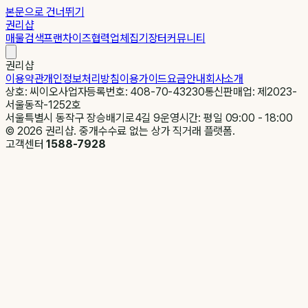
본문으로 건너뛰기
권리샵
매물검색
프랜차이즈
협력업체
집기장터
커뮤니티
권리샵
이용약관
개인정보처리방침
이용가이드
요금안내
회사소개
상호: 씨이오
사업자등록번호: 408-70-43230
통신판매업: 제2023-
서울동작-1252호
서울특별시 동작구 장승배기로4길 9
운영시간: 평일 09:00 - 18:00
©
2026
권리샵. 중개수수료 없는 상가 직거래 플랫폼.
고객센터
1588-7928