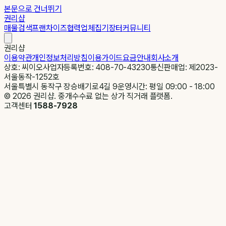
본문으로 건너뛰기
권리샵
매물검색
프랜차이즈
협력업체
집기장터
커뮤니티
권리샵
이용약관
개인정보처리방침
이용가이드
요금안내
회사소개
상호: 씨이오
사업자등록번호: 408-70-43230
통신판매업: 제2023-
서울동작-1252호
서울특별시 동작구 장승배기로4길 9
운영시간: 평일 09:00 - 18:00
©
2026
권리샵. 중개수수료 없는 상가 직거래 플랫폼.
고객센터
1588-7928