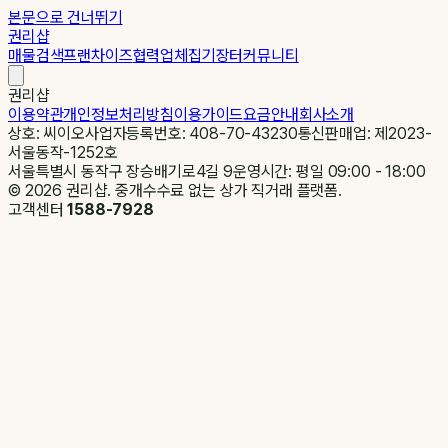
본문으로 건너뛰기
권리샵
매물검색
프랜차이즈
협력업체
집기장터
커뮤니티
권리샵
이용약관
개인정보처리방침
이용가이드
요금안내
회사소개
상호: 씨이오
사업자등록번호: 408-70-43230
통신판매업: 제2023-
서울동작-1252호
서울특별시 동작구 장승배기로4길 9
운영시간: 평일 09:00 - 18:00
©
2026
권리샵. 중개수수료 없는 상가 직거래 플랫폼.
고객센터
1588-7928