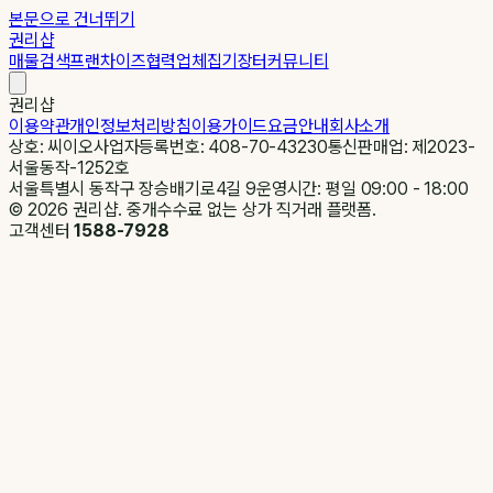
본문으로 건너뛰기
권리샵
매물검색
프랜차이즈
협력업체
집기장터
커뮤니티
권리샵
이용약관
개인정보처리방침
이용가이드
요금안내
회사소개
상호: 씨이오
사업자등록번호: 408-70-43230
통신판매업: 제2023-
서울동작-1252호
서울특별시 동작구 장승배기로4길 9
운영시간: 평일 09:00 - 18:00
©
2026
권리샵. 중개수수료 없는 상가 직거래 플랫폼.
고객센터
1588-7928