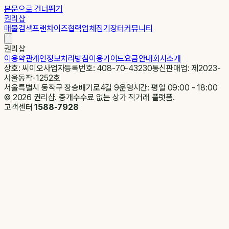
본문으로 건너뛰기
권리샵
매물검색
프랜차이즈
협력업체
집기장터
커뮤니티
권리샵
이용약관
개인정보처리방침
이용가이드
요금안내
회사소개
상호: 씨이오
사업자등록번호: 408-70-43230
통신판매업: 제2023-
서울동작-1252호
서울특별시 동작구 장승배기로4길 9
운영시간: 평일 09:00 - 18:00
©
2026
권리샵. 중개수수료 없는 상가 직거래 플랫폼.
고객센터
1588-7928