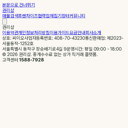
본문으로 건너뛰기
권리샵
매물검색
프랜차이즈
협력업체
집기장터
커뮤니티
권리샵
이용약관
개인정보처리방침
이용가이드
요금안내
회사소개
상호: 씨이오
사업자등록번호: 408-70-43230
통신판매업: 제2023-
서울동작-1252호
서울특별시 동작구 장승배기로4길 9
운영시간: 평일 09:00 - 18:00
©
2026
권리샵. 중개수수료 없는 상가 직거래 플랫폼.
고객센터
1588-7928