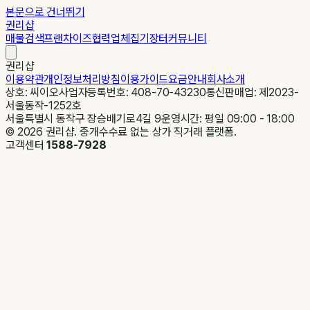
본문으로 건너뛰기
권리샵
매물검색
프랜차이즈
협력업체
집기장터
커뮤니티
권리샵
이용약관
개인정보처리방침
이용가이드
요금안내
회사소개
상호: 씨이오
사업자등록번호: 408-70-43230
통신판매업: 제2023-
서울동작-1252호
서울특별시 동작구 장승배기로4길 9
운영시간: 평일 09:00 - 18:00
©
2026
권리샵. 중개수수료 없는 상가 직거래 플랫폼.
고객센터
1588-7928