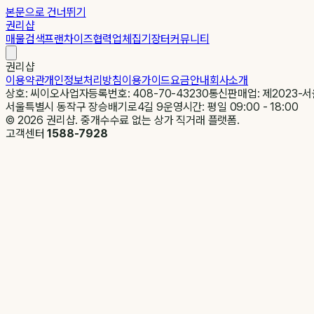
본문으로 건너뛰기
권리샵
매물검색
프랜차이즈
협력업체
집기장터
커뮤니티
권리샵
이용약관
개인정보처리방침
이용가이드
요금안내
회사소개
상호: 씨이오
사업자등록번호: 408-70-43230
통신판매업: 제2023-서
서울특별시 동작구 장승배기로4길 9
운영시간: 평일 09:00 - 18:00
©
2026
권리샵. 중개수수료 없는 상가 직거래 플랫폼.
고객센터
1588-7928