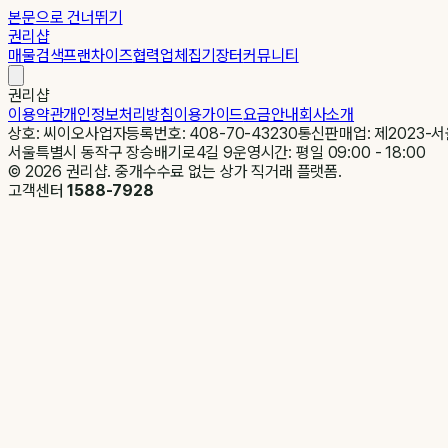
본문으로 건너뛰기
권리샵
매물검색
프랜차이즈
협력업체
집기장터
커뮤니티
권리샵
이용약관
개인정보처리방침
이용가이드
요금안내
회사소개
상호: 씨이오
사업자등록번호: 408-70-43230
통신판매업: 제2023-서
서울특별시 동작구 장승배기로4길 9
운영시간: 평일 09:00 - 18:00
©
2026
권리샵. 중개수수료 없는 상가 직거래 플랫폼.
고객센터
1588-7928