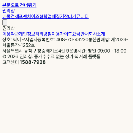
본문으로 건너뛰기
권리샵
매물검색
프랜차이즈
협력업체
집기장터
커뮤니티
권리샵
이용약관
개인정보처리방침
이용가이드
요금안내
회사소개
상호: 씨이오
사업자등록번호: 408-70-43230
통신판매업: 제2023-
서울동작-1252호
서울특별시 동작구 장승배기로4길 9
운영시간: 평일 09:00 - 18:00
©
2026
권리샵. 중개수수료 없는 상가 직거래 플랫폼.
고객센터
1588-7928