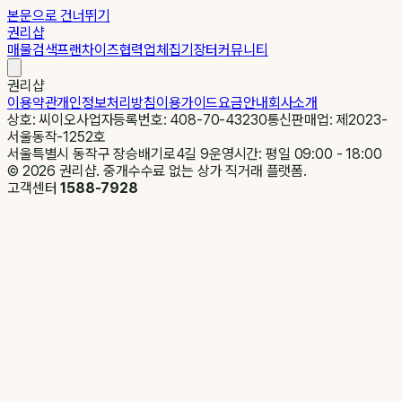
본문으로 건너뛰기
권리샵
매물검색
프랜차이즈
협력업체
집기장터
커뮤니티
권리샵
이용약관
개인정보처리방침
이용가이드
요금안내
회사소개
상호: 씨이오
사업자등록번호: 408-70-43230
통신판매업: 제2023-
서울동작-1252호
서울특별시 동작구 장승배기로4길 9
운영시간: 평일 09:00 - 18:00
©
2026
권리샵. 중개수수료 없는 상가 직거래 플랫폼.
고객센터
1588-7928