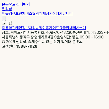
본문으로 건너뛰기
권리샵
매물검색
프랜차이즈
협력업체
집기장터
커뮤니티
권리샵
이용약관
개인정보처리방침
이용가이드
요금안내
회사소개
상호: 씨이오
사업자등록번호: 408-70-43230
통신판매업: 제2023-서
서울특별시 동작구 장승배기로4길 9
운영시간: 평일 09:00 - 18:00
©
2026
권리샵. 중개수수료 없는 상가 직거래 플랫폼.
고객센터
1588-7928