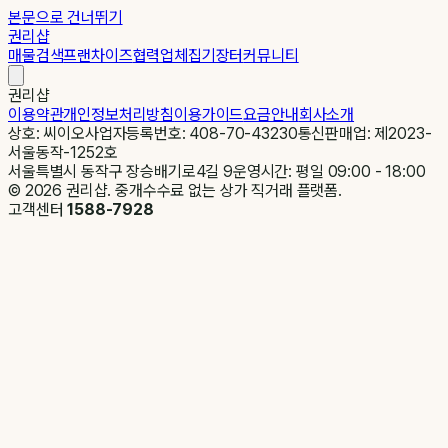
본문으로 건너뛰기
권리샵
매물검색
프랜차이즈
협력업체
집기장터
커뮤니티
권리샵
이용약관
개인정보처리방침
이용가이드
요금안내
회사소개
상호: 씨이오
사업자등록번호: 408-70-43230
통신판매업: 제2023-
서울동작-1252호
서울특별시 동작구 장승배기로4길 9
운영시간: 평일 09:00 - 18:00
©
2026
권리샵. 중개수수료 없는 상가 직거래 플랫폼.
고객센터
1588-7928