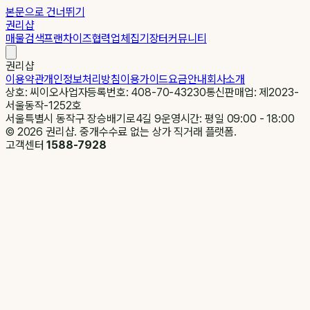
본문으로 건너뛰기
권리샵
매물검색
프랜차이즈
협력업체
집기장터
커뮤니티
권리샵
이용약관
개인정보처리방침
이용가이드
요금안내
회사소개
상호: 씨이오
사업자등록번호: 408-70-43230
통신판매업: 제2023-
서울동작-1252호
서울특별시 동작구 장승배기로4길 9
운영시간: 평일 09:00 - 18:00
©
2026
권리샵. 중개수수료 없는 상가 직거래 플랫폼.
고객센터
1588-7928