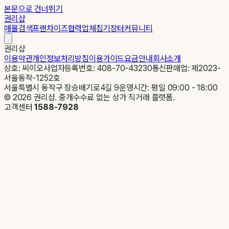
본문으로 건너뛰기
권리샵
매물검색
프랜차이즈
협력업체
집기장터
커뮤니티
권리샵
이용약관
개인정보처리방침
이용가이드
요금안내
회사소개
상호: 씨이오
사업자등록번호: 408-70-43230
통신판매업: 제2023-
서울동작-1252호
서울특별시 동작구 장승배기로4길 9
운영시간: 평일 09:00 - 18:00
©
2026
권리샵. 중개수수료 없는 상가 직거래 플랫폼.
고객센터
1588-7928