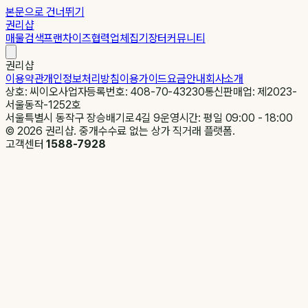
본문으로 건너뛰기
권리샵
매물검색
프랜차이즈
협력업체
집기장터
커뮤니티
권리샵
이용약관
개인정보처리방침
이용가이드
요금안내
회사소개
상호: 씨이오
사업자등록번호: 408-70-43230
통신판매업: 제2023-
서울동작-1252호
서울특별시 동작구 장승배기로4길 9
운영시간: 평일 09:00 - 18:00
©
2026
권리샵. 중개수수료 없는 상가 직거래 플랫폼.
고객센터
1588-7928