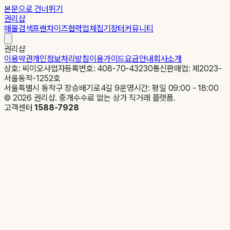
본문으로 건너뛰기
권리샵
매물검색
프랜차이즈
협력업체
집기장터
커뮤니티
권리샵
이용약관
개인정보처리방침
이용가이드
요금안내
회사소개
상호: 씨이오
사업자등록번호: 408-70-43230
통신판매업: 제2023-
서울동작-1252호
서울특별시 동작구 장승배기로4길 9
운영시간: 평일 09:00 - 18:00
©
2026
권리샵. 중개수수료 없는 상가 직거래 플랫폼.
고객센터
1588-7928