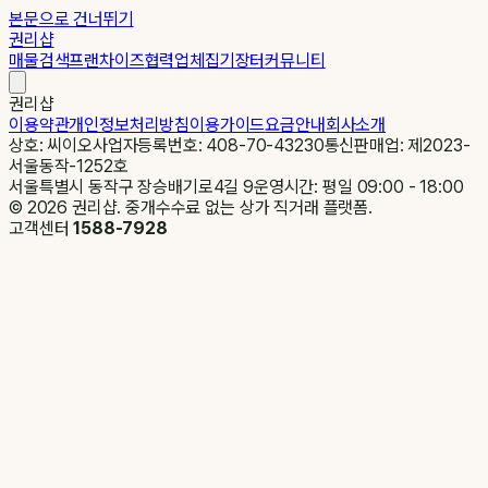
본문으로 건너뛰기
권리샵
매물검색
프랜차이즈
협력업체
집기장터
커뮤니티
권리샵
이용약관
개인정보처리방침
이용가이드
요금안내
회사소개
상호: 씨이오
사업자등록번호: 408-70-43230
통신판매업: 제2023-
서울동작-1252호
서울특별시 동작구 장승배기로4길 9
운영시간: 평일 09:00 - 18:00
©
2026
권리샵. 중개수수료 없는 상가 직거래 플랫폼.
고객센터
1588-7928