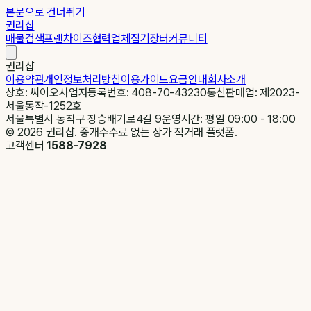
본문으로 건너뛰기
권리샵
매물검색
프랜차이즈
협력업체
집기장터
커뮤니티
권리샵
이용약관
개인정보처리방침
이용가이드
요금안내
회사소개
상호: 씨이오
사업자등록번호: 408-70-43230
통신판매업: 제2023-
서울동작-1252호
서울특별시 동작구 장승배기로4길 9
운영시간: 평일 09:00 - 18:00
©
2026
권리샵. 중개수수료 없는 상가 직거래 플랫폼.
고객센터
1588-7928