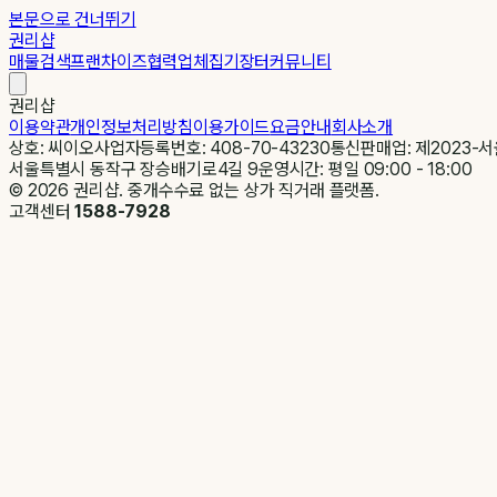
본문으로 건너뛰기
권리샵
매물검색
프랜차이즈
협력업체
집기장터
커뮤니티
권리샵
이용약관
개인정보처리방침
이용가이드
요금안내
회사소개
상호: 씨이오
사업자등록번호: 408-70-43230
통신판매업: 제2023-서
서울특별시 동작구 장승배기로4길 9
운영시간: 평일 09:00 - 18:00
©
2026
권리샵. 중개수수료 없는 상가 직거래 플랫폼.
고객센터
1588-7928