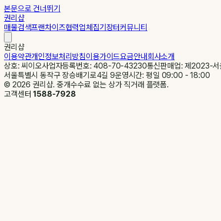
본문으로 건너뛰기
권리샵
매물검색
프랜차이즈
협력업체
집기장터
커뮤니티
권리샵
이용약관
개인정보처리방침
이용가이드
요금안내
회사소개
상호: 씨이오
사업자등록번호: 408-70-43230
통신판매업: 제2023-서
서울특별시 동작구 장승배기로4길 9
운영시간: 평일 09:00 - 18:00
©
2026
권리샵. 중개수수료 없는 상가 직거래 플랫폼.
고객센터
1588-7928