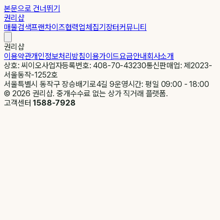
본문으로 건너뛰기
권리샵
매물검색
프랜차이즈
협력업체
집기장터
커뮤니티
권리샵
이용약관
개인정보처리방침
이용가이드
요금안내
회사소개
상호: 씨이오
사업자등록번호: 408-70-43230
통신판매업: 제2023-
서울동작-1252호
서울특별시 동작구 장승배기로4길 9
운영시간: 평일 09:00 - 18:00
©
2026
권리샵. 중개수수료 없는 상가 직거래 플랫폼.
고객센터
1588-7928