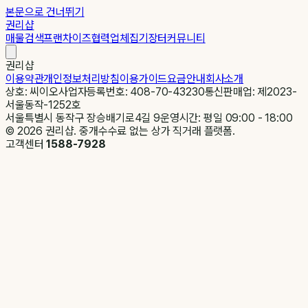
본문으로 건너뛰기
권리샵
매물검색
프랜차이즈
협력업체
집기장터
커뮤니티
권리샵
이용약관
개인정보처리방침
이용가이드
요금안내
회사소개
상호: 씨이오
사업자등록번호: 408-70-43230
통신판매업: 제2023-
서울동작-1252호
서울특별시 동작구 장승배기로4길 9
운영시간: 평일 09:00 - 18:00
©
2026
권리샵. 중개수수료 없는 상가 직거래 플랫폼.
고객센터
1588-7928