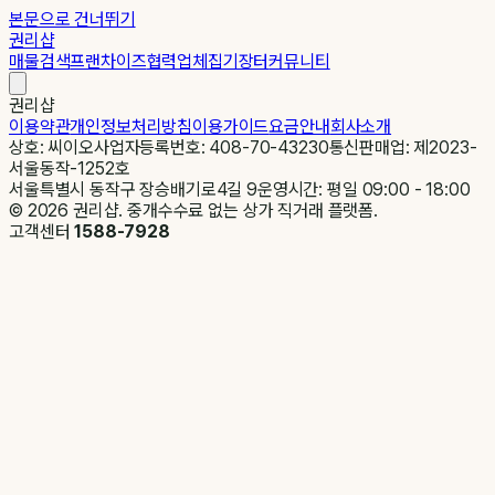
본문으로 건너뛰기
권리샵
매물검색
프랜차이즈
협력업체
집기장터
커뮤니티
권리샵
이용약관
개인정보처리방침
이용가이드
요금안내
회사소개
상호: 씨이오
사업자등록번호: 408-70-43230
통신판매업: 제2023-
서울동작-1252호
서울특별시 동작구 장승배기로4길 9
운영시간: 평일 09:00 - 18:00
©
2026
권리샵. 중개수수료 없는 상가 직거래 플랫폼.
고객센터
1588-7928