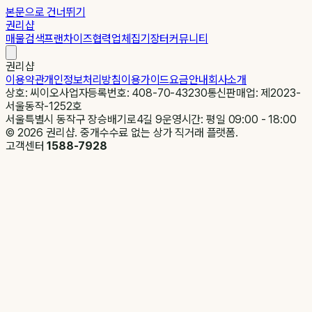
본문으로 건너뛰기
권리샵
매물검색
프랜차이즈
협력업체
집기장터
커뮤니티
권리샵
이용약관
개인정보처리방침
이용가이드
요금안내
회사소개
상호: 씨이오
사업자등록번호: 408-70-43230
통신판매업: 제2023-
서울동작-1252호
서울특별시 동작구 장승배기로4길 9
운영시간: 평일 09:00 - 18:00
©
2026
권리샵. 중개수수료 없는 상가 직거래 플랫폼.
고객센터
1588-7928