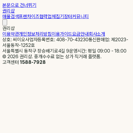
본문으로 건너뛰기
권리샵
매물검색
프랜차이즈
협력업체
집기장터
커뮤니티
권리샵
이용약관
개인정보처리방침
이용가이드
요금안내
회사소개
상호: 씨이오
사업자등록번호: 408-70-43230
통신판매업: 제2023-
서울동작-1252호
서울특별시 동작구 장승배기로4길 9
운영시간: 평일 09:00 - 18:00
©
2026
권리샵. 중개수수료 없는 상가 직거래 플랫폼.
고객센터
1588-7928