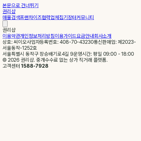
본문으로 건너뛰기
권리샵
매물검색
프랜차이즈
협력업체
집기장터
커뮤니티
권리샵
이용약관
개인정보처리방침
이용가이드
요금안내
회사소개
상호: 씨이오
사업자등록번호: 408-70-43230
통신판매업: 제2023-
서울동작-1252호
서울특별시 동작구 장승배기로4길 9
운영시간: 평일 09:00 - 18:00
©
2026
권리샵. 중개수수료 없는 상가 직거래 플랫폼.
고객센터
1588-7928