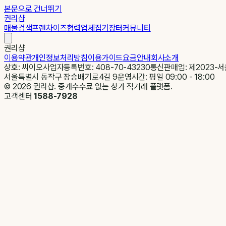
본문으로 건너뛰기
권리샵
매물검색
프랜차이즈
협력업체
집기장터
커뮤니티
권리샵
이용약관
개인정보처리방침
이용가이드
요금안내
회사소개
상호: 씨이오
사업자등록번호: 408-70-43230
통신판매업: 제2023-서
서울특별시 동작구 장승배기로4길 9
운영시간: 평일 09:00 - 18:00
©
2026
권리샵. 중개수수료 없는 상가 직거래 플랫폼.
고객센터
1588-7928