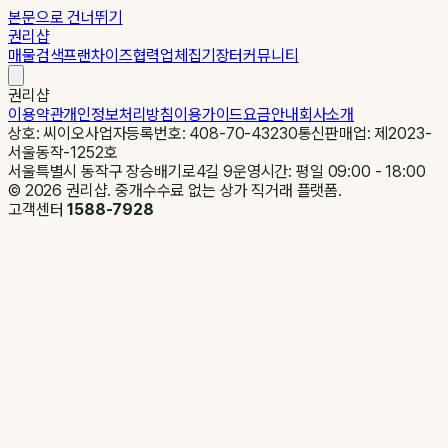
본문으로 건너뛰기
권리샵
매물검색
프랜차이즈
협력업체
집기장터
커뮤니티
권리샵
이용약관
개인정보처리방침
이용가이드
요금안내
회사소개
상호: 씨이오
사업자등록번호: 408-70-43230
통신판매업: 제2023-
서울동작-1252호
서울특별시 동작구 장승배기로4길 9
운영시간: 평일 09:00 - 18:00
©
2026
권리샵. 중개수수료 없는 상가 직거래 플랫폼.
고객센터
1588-7928