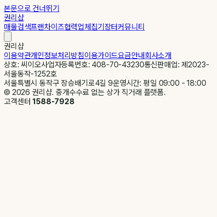
본문으로 건너뛰기
권리샵
매물검색
프랜차이즈
협력업체
집기장터
커뮤니티
권리샵
이용약관
개인정보처리방침
이용가이드
요금안내
회사소개
상호: 씨이오
사업자등록번호: 408-70-43230
통신판매업: 제2023-
서울동작-1252호
서울특별시 동작구 장승배기로4길 9
운영시간: 평일 09:00 - 18:00
©
2026
권리샵. 중개수수료 없는 상가 직거래 플랫폼.
고객센터
1588-7928