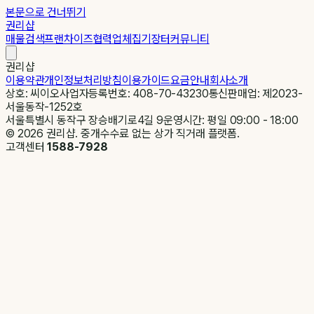
본문으로 건너뛰기
권리샵
매물검색
프랜차이즈
협력업체
집기장터
커뮤니티
권리샵
이용약관
개인정보처리방침
이용가이드
요금안내
회사소개
상호: 씨이오
사업자등록번호: 408-70-43230
통신판매업: 제2023-
서울동작-1252호
서울특별시 동작구 장승배기로4길 9
운영시간: 평일 09:00 - 18:00
©
2026
권리샵. 중개수수료 없는 상가 직거래 플랫폼.
고객센터
1588-7928