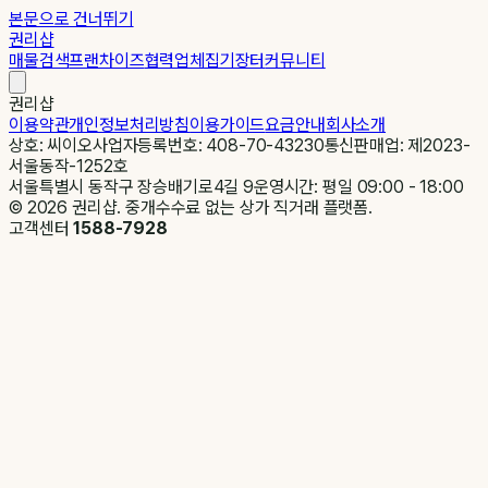
본문으로 건너뛰기
권리샵
매물검색
프랜차이즈
협력업체
집기장터
커뮤니티
권리샵
이용약관
개인정보처리방침
이용가이드
요금안내
회사소개
상호: 씨이오
사업자등록번호: 408-70-43230
통신판매업: 제2023-
서울동작-1252호
서울특별시 동작구 장승배기로4길 9
운영시간: 평일 09:00 - 18:00
©
2026
권리샵. 중개수수료 없는 상가 직거래 플랫폼.
고객센터
1588-7928